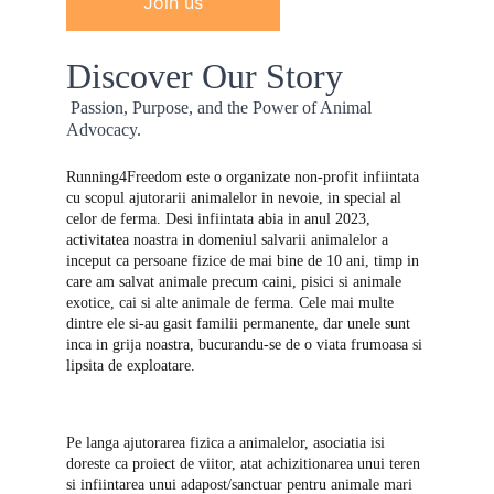
Join us
Discover Our Story
 Passion, Purpose, and the Power of Animal 
Advocacy.
Running4Freedom este o organizate non-profit infiintata 
cu scopul ajutorarii animalelor in nevoie, in special al 
celor de ferma. Desi infiintata abia in anul 2023, 
activitatea noastra in domeniul salvarii animalelor a 
inceput ca persoane fizice de mai bine de 10 ani, timp in 
care am salvat animale precum caini, pisici si animale 
exotice, cai si alte animale de ferma. Cele mai multe 
dintre ele si-au gasit familii permanente, dar unele sunt 
inca in grija noastra, bucurandu-se de o viata frumoasa si 
lipsita de exploatare.
Pe langa ajutorarea fizica a animalelor, asociatia isi 
doreste ca proiect de viitor, atat achizitionarea unui teren 
si infiintarea unui adapost/sanctuar pentru animale mari 